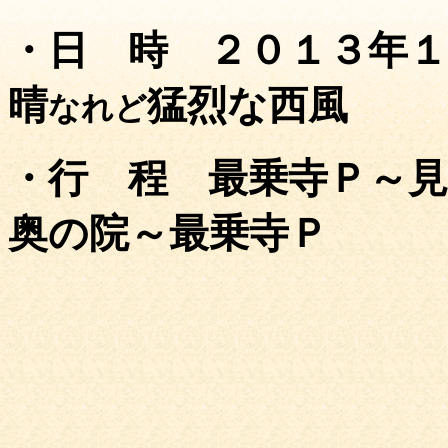
・日 時 ２０１３年１
晴
猛烈な西風
なれど
・行 程 最乗寺Ｐ～
奥の院～最乗寺Ｐ